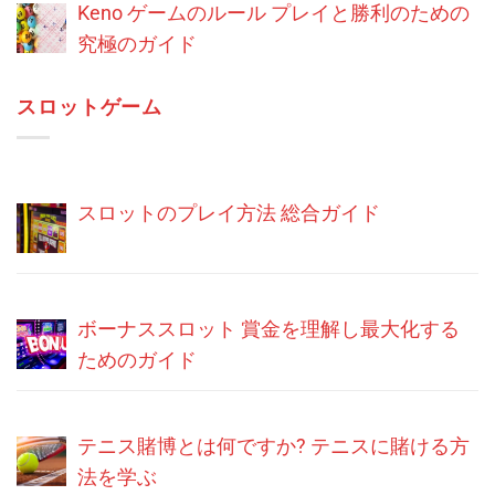
Keno ゲームのルール プレイと勝利のための
究極のガイド
スロットゲーム
スロットのプレイ方法 総合ガイド
ボーナススロット 賞金を理解し最大化する
ためのガイド
テニス賭博とは何ですか? テニスに賭ける方
法を学ぶ