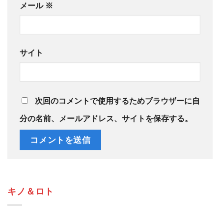
メール
※
サイト
次回のコメントで使用するためブラウザーに自
分の名前、メールアドレス、サイトを保存する。
キノ＆ロト