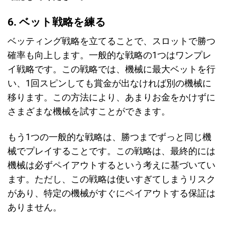
6. ベット戦略を練る
ベッティング戦略を立てることで、スロットで勝つ
確率も向上します。一般的な戦略の1つはワンプレ
イ戦略です。この戦略では、機械に最大ベットを行
い、1回スピンしても賞金が出なければ別の機械に
移ります。この方法により、あまりお金をかけずに
さまざまな機械を試すことができます。
もう1つの一般的な戦略は、勝つまでずっと同じ機
械でプレイすることです。この戦略は、最終的には
機械は必ずペイアウトするという考えに基づいてい
ます。ただし、この戦略は使いすぎてしまうリスク
があり、特定の機械がすぐにペイアウトする保証は
ありません。