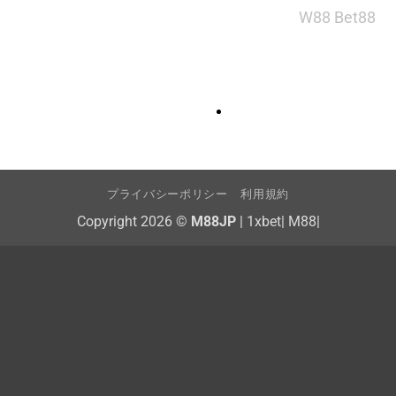
W88
Bet88
プライバシーポリシー
利用規約
Copyright 2026 ©
M88JP
|
1xbet
|
M88
|