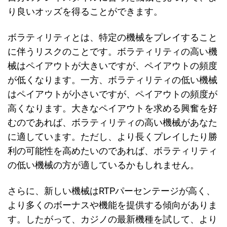
り良いオッズを得ることができます。
ボラティリティとは、特定の機械をプレイすること
に伴うリスクのことです。ボラティリティの高い機
械はペイアウトが大きいですが、ペイアウトの頻度
が低くなります。一方、ボラティリティの低い機械
はペイアウトが小さいですが、ペイアウトの頻度が
高くなります。大きなペイアウトを求める興奮を好
むのであれば、ボラティリティの高い機械があなた
に適しています。ただし、より長くプレイしたり勝
利の可能性を高めたいのであれば、ボラティリティ
の低い機械の方が適しているかもしれません。
さらに、新しい機械はRTPパーセンテージが高く、
より多くのボーナスや機能を提供する傾向がありま
す。したがって、カジノの最新機種を試して、より