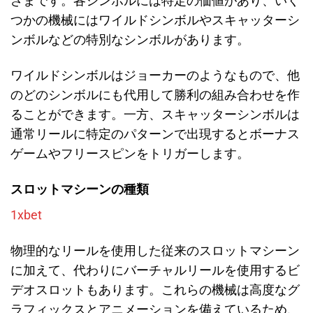
ざまです。各シンボルには特定の価値があり、いく
つかの機械にはワイルドシンボルやスキャッターシ
ンボルなどの特別なシンボルがあります。
ワイルドシンボルはジョーカーのようなもので、他
のどのシンボルにも代用して勝利の組み合わせを作
ることができます。一方、スキャッターシンボルは
通常リールに特定のパターンで出現するとボーナス
ゲームやフリースピンをトリガーします。
スロットマシーンの種類
1xbet
物理的なリールを使用した従来のスロットマシーン
に加えて、代わりにバーチャルリールを使用するビ
デオスロットもあります。これらの機械は高度なグ
ラフィックスとアニメーションを備えているため、