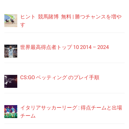
ヒント 競馬賭博 無料 | 勝つチャンスを増や
す
世界最高得点者トップ 10 2014 – 2024
CS:GO ベッティング のプレイ手順
イタリアサッカーリーグ : 得点チームと出場
チーム