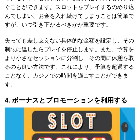
ぐことができます。スロットをプレイするのめり込
んでしまい、お金を入れ続けてしまうことは簡単で
すが、いつ引き下がるべきかが重要です。
失っても差し支えない具体的な金額を設定し、その
制限に達したらプレイを停止します。また、予算を
より小さなセッションに分割し、その間に休憩を取
るのも良い方法です。これにより、予算を超過する
ことなく、カジノでの時間を過ごすことができま
す。
4. ボーナスとプロモーションを利用する