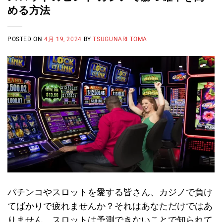
める方法
POSTED ON
4月 19, 2024
BY
TSUGUNARI TOMA
パチンコやスロットを愛する皆さん、カジノで負け
てばかりで疲れませんか？それはあなただけではあ
りません。スロットは予測できないことで知られて