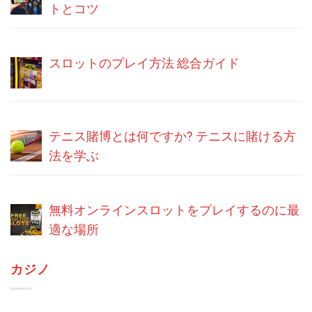
トとコツ
スロットのプレイ方法 総合ガイド
テニス賭博とは何ですか? テニスに賭ける方
法を学ぶ
無料オンラインスロットをプレイするのに最
適な場所
カジノ