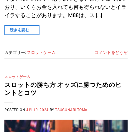
おり、いくらお金を入れても何も得られないとイラ
イラすることがあります。M88は、ス […]
続きを読む
→
カテゴリー:
スロットゲーム
コメントをどうぞ
スロットゲーム
スロットの勝ち方 オッズに勝つためのヒ
ントとコツ
POSTED ON
4月 19, 2024
BY
TSUGUNARI TOMA