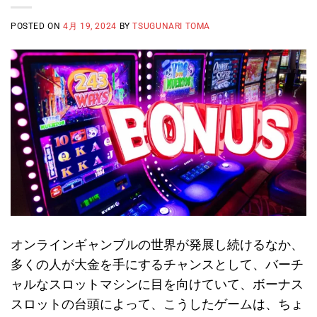
POSTED ON
4月 19, 2024
BY
TSUGUNARI TOMA
オンラインギャンブルの世界が発展し続けるなか、
多くの人が大金を手にするチャンスとして、バーチ
ャルなスロットマシンに目を向けていて、ボーナス
スロットの台頭によって、こうしたゲームは、ちょ