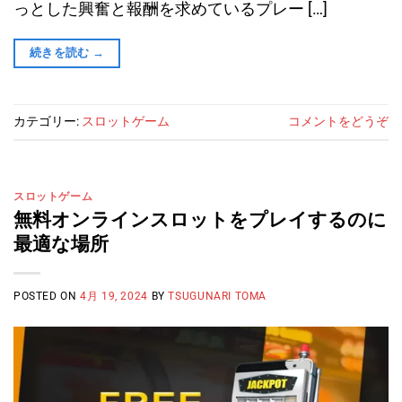
っとした興奮と報酬を求めているプレー […]
続きを読む
→
カテゴリー:
スロットゲーム
コメントをどうぞ
スロットゲーム
無料オンラインスロットをプレイするのに
最適な場所
POSTED ON
4月 19, 2024
BY
TSUGUNARI TOMA