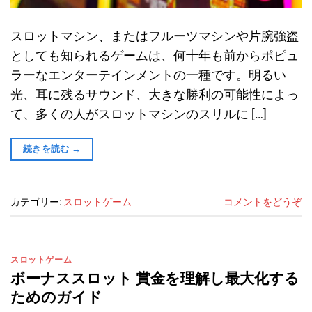
スロットマシン、またはフルーツマシンや片腕強盗
としても知られるゲームは、何十年も前からポピュ
ラーなエンターテインメントの一種です。明るい
光、耳に残るサウンド、大きな勝利の可能性によっ
て、多くの人がスロットマシンのスリルに […]
続きを読む
→
カテゴリー:
スロットゲーム
コメントをどうぞ
スロットゲーム
ボーナススロット 賞金を理解し最大化する
ためのガイド