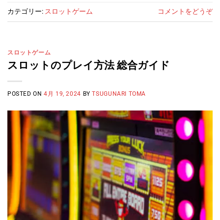
カテゴリー:
スロットゲーム
コメントをどうぞ
スロットゲーム
スロットのプレイ方法 総合ガイド
POSTED ON
4月 19, 2024
BY
TSUGUNARI TOMA