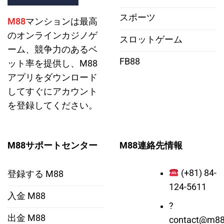
スポーツ
M88
マンションは最高
のオンラインカジノゲ
スロットゲーム
ーム、競争力のあるベ
FB88
ット率を提供し、M88
アプリをダウンロード
してすぐにアカウント
を登録してください。
M88サポートセンター
M88連絡先情報
(+81) 84-
登録する M88
124-5611
入金 M88
?
出金 M88
contact@m88