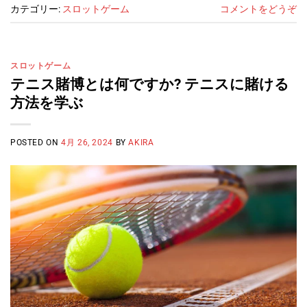
カテゴリー:
スロットゲーム
コメントをどうぞ
スロットゲーム
テニス賭博とは何ですか? テニスに賭ける
方法を学ぶ
POSTED ON
4月 26, 2024
BY
AKIRA