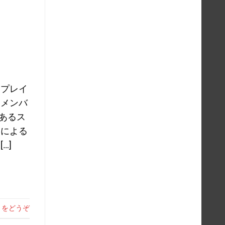
ムプレイ
 メンバ
あるス
家による
…]
トをどうぞ