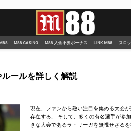
M88
M88 CASINO
M88 入金不要ボーナス
LINK M88
スロ
やルールを詳しく解説
現在、ファンから熱い注目を集める大会が
存在する。 そして、多くの有名選手が参
きな大会であるラ・リーガを無視せざるを