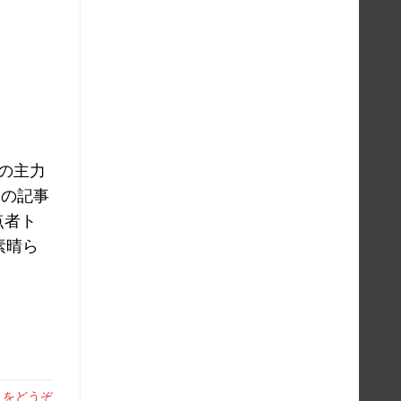
の主力
この記事
点者ト
素晴ら
トをどうぞ