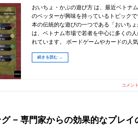
おいちょ・かぶの遊び方 は、最近ベトナ
のベッターが興味を持っているトピックで
本の伝統的な遊びの一つである「おいちょ
は、ベトナム市場で若者を中心に多くの人
れています。 ボードゲームやカードの人気 [
続きを読む
→
コメン
グ – 専門家からの効果的なプレイ