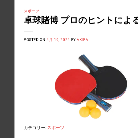
スポーツ
卓球賭博 プロのヒントによ
POSTED ON
4月 19, 2024
BY
AKIRA
カテゴリー:
スポーツ