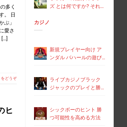
ズ とは何ですか? それ
ムの多く
は試合にどう影響しま
す。 日
すか？
カジノ
かぶ」
に愛さ
…]
新規プレイヤー向け ア
ンダル バハールの遊び
方
トをどうぞ
ライブカジノブラック
ジャックのプレイと勝
ち方
のヒ
シックボーのヒント 勝
つ可能性を高める方法