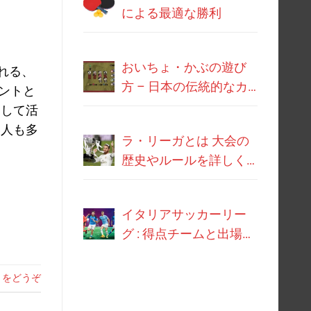
による最適な勝利
おいちょ・かぶの遊び
れる、
方 – 日本の伝統的なカ
ントと
ードゲーム
として活
い人も多
ラ・リーガとは 大会の
歴史やルールを詳しく
解説
イタリアサッカーリー
グ : 得点チームと出場チ
ーム
トをどうぞ