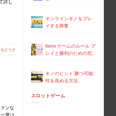
いて詳し
オンラインキノをプレ
イする興奮
Keno ゲームのルール プ
トをどうぞ
レイと勝利のための究
極のガイド
キノのヒント 勝つ可能
性を高める方法
スロットゲーム
ファンな
を一度は