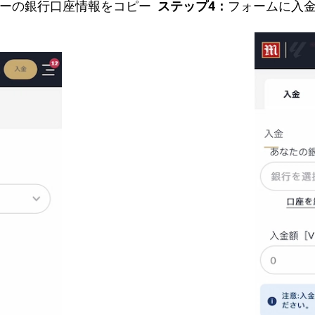
ラーの銀行口座情報をコピー
ステップ4：
フォームに入