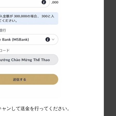
キャンして送金を行ってください。