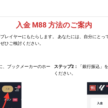
入金 M88 方法のご案内
ッドがプレイヤーにもたらします。 あなたには、自分にと
法をぜひご検討ください。
 次に、ブックメーカーのホー
ステップ2：
「銀行振込」
ください。