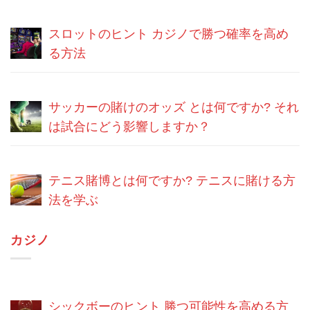
スロットのヒント カジノで勝つ確率を高め
る方法
サッカーの賭けのオッズ とは何ですか? それ
は試合にどう影響しますか？
テニス賭博とは何ですか? テニスに賭ける方
法を学ぶ
カジノ
シックボーのヒント 勝つ可能性を高める方