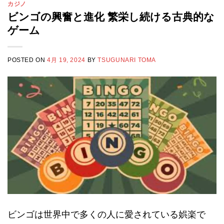
カジノ
ビンゴの興奮と進化 繁栄し続ける古典的な
ゲーム
POSTED ON
4月 19, 2024
BY
TSUGUNARI TOMA
ビンゴは世界中で多くの人に愛されている娯楽で