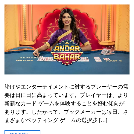
賭けやエンターテイメントに対するプレーヤーの需
要は日に日に高まっています。プレイヤーは、より
斬新なカード ゲームを体験することを好む傾向が
あります。したがって、ブックメーカーは毎日、さ
まざまなベッティング ゲームの選択肢 […]