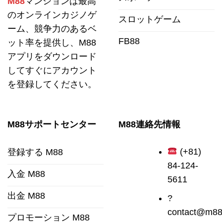
M88
マンションは最高
のオンラインカジノゲ
スロットゲーム
ーム、競争力のあるベ
FB88
ット率を提供し、M88
アプリをダウンロード
してすぐにアカウント
を登録してください。
M88サポートセンター
M88連絡先情報
(+81)
登録する M88
84-124-
入金 M88
5611
出金 M88
?
contact@m88
プロモーション M88