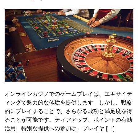
オンラインカジノでのゲームプレイは、エキサイテ
ィングで魅力的な体験を提供します。しかし、戦略
的にプレイすることで、さらなる成功と満足度を得
ることが可能です。ティアアップ、ポイントの有効
活用、特別な提供への参加は、プレイヤ […]